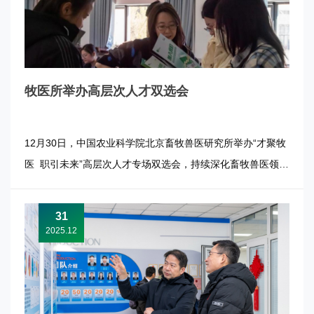
牧医所举办高层次人才双选会
12月30日，中国农业科学院北京畜牧兽医研究所举办“才聚牧
医 职引未来”高层次人才专场双选会，持续深化畜牧兽医领域
人才供需对接。 本次活动设置了自由洽谈、面试交流、多媒
体展示等环节，吸引了中国农业科学院相关研究所、多家省市
31
级畜牧兽医科研院所以及生物技术、动物保健、饲料营养、健
2025.12
康养殖等领域...