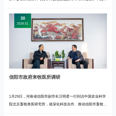
程院院士侯水生参加会议。 研讨会上，团队3位研究生汇报了
关于鸭基因编辑、肉鸭品质育种及肉鸭抗病育种等研究方向的
30
工作进展与阶段性成果，并就相关问题与在场师生进行了交流
2026.01
讨论。黄三文充分肯定...
信阳市政府来牧医所调研
1月29日，河南省信阳市副市长汪明君一行到访中国农业科学
院北京畜牧兽医研究所，就深化科技合作、推动信阳市畜牧业
高质量发展进行调研交流。所长张军民会见汪明君一行并主持