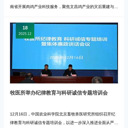
南省开展肉鸡产业科技服务，聚焦文昌鸡产业的灾后重建与高
质量发展出谋划策。 专家团参加了由海南省农业科学院畜牧
兽医研究所、三亚中国农业科学院国家南繁研究院等单位主办
18
的“海南地方鸡产业创新论坛”，赵桂苹、崔焕先分别围绕黄羽
2025.12
肉鸡肉质评定与品种...
牧医所举办纪律教育与科研诚信专题培训会
12月16日，中国农业科学院北京畜牧兽医研究所组织召开纪
律教育与科研诚信专题培训会，以进一步深入推进全面从严治