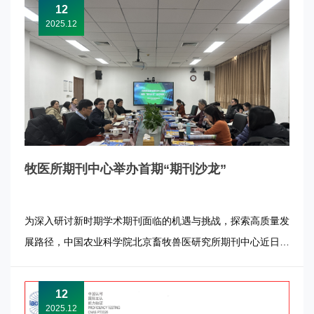
12
高起点新刊”项目。 “中国科技期刊...
2025.12
牧医所期刊中心举办首期“期刊沙龙”
为深入研讨新时期学术期刊面临的机遇与挑战，探索高质量发
展路径，中国农业科学院北京畜牧兽医研究所期刊中心近日举
办首期“期刊沙龙”活动。牧医所副所长唐湘方出席活动并讲
话，期刊中心主任孟培主持活动。 唐湘方充分肯定了期刊中
12
心旗下《Animal Research and One Health (A...
2025.12