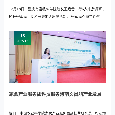
12月18日，重庆市畜牧科学院院长王启贵一行6人来所调研，
所长张军民、副所长唐湘方出席活动。 张军民介绍了近年来
牧医所在创新团队建设、科技创新、成果转化、人才引育、产
业服务、内部管理体制机制改革等方面的做法，回顾了双方合
18
作取得的成果。双方一致表示，将进一步认真总结合作经验，
2025.12
针对当前畜牧行业...
家禽产业服务团科技服务海南文昌鸡产业发展
近日，中国农业科学院家禽产业服务团赵桂苹研究员一行赴海