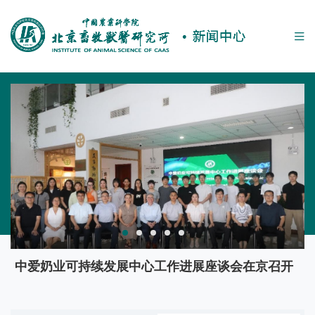
English
中国农业科学院
OA系统
邮箱
图书馆
首页
牧医概况
学科团队
人才队伍
科研平台
科技服务
中爱奶业可持续发展中心工作进展座谈会在京召开
奶牛养殖提质增效行动交流会在南昌举办
牧医所与首农股份深化科企合作 共铸畜禽种
农业农村部动物营养与饲料学科群工作会在京召开
农业农村部饲草种质资源与育种重点实验室“十五
期刊联盟
业“芯”篇
五”建设任务专家论证会在京召开
研究生教育