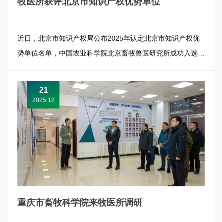
牧医所获评北京市知识产权优势单位
近日，北京市知识产权局公布2025年认定北京市知识产权优
势单位名单，中国农业科学院北京畜牧兽医研究所成功入选。
一直以来，牧医所高度重视知识产权工作，将其作为推动研究
所创新发展的重要战略环节。一是不断加强知识产权管理制度
21
体系建设，2020年入选科技部等9部门职务科技成果所有权或
2025.12
长期使用权试...
重庆市畜牧科学院来牧医所调研