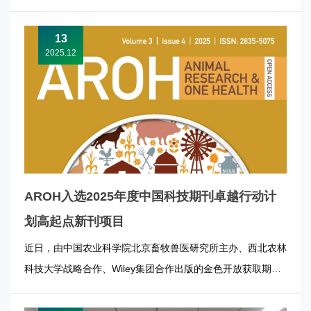
党工作，强化科研诚信与作风学风建设。会议由所纪委书记王
勇、副所长周正奎分别主持。 本次会议特邀中国农业科学院
13
监督局副局长李延青作题为《农业科研院所廉政风险常见问题
2025.12
和防控措施》...
AROH入选2025年度中国科技期刊卓越行动计
划高起点新刊项目
近日，由中国农业科学院北京畜牧兽医研究所主办、西北农林
科技大学战略合作、Wiley集团合作出版的金色开放获取期刊
《Animal Research and One Health》，凭借其学术影响力
与发展潜力，成功入选 “2025年度中国科技期刊卓越行动计划