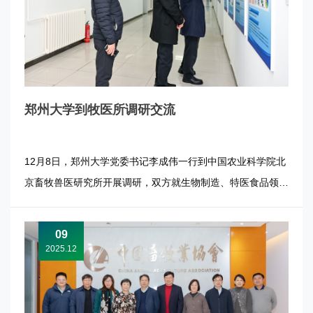
郑州大学到牧医所调研交流
12月8日，郑州大学党委书记李成伟一行到中国农业科学院北
京畜牧兽医研究所开展调研，双方就生物制造、特医食品领域
的协同创新和研究生培养等方面进行深入交流，形成多项合作
意向。牧医所所长张军民、副所长周正奎等出席活动。 李成
09
伟一行参观了牧医所智能算力共享平台、奶产品质量与风险评
2025.12
估科技创新团队和优...