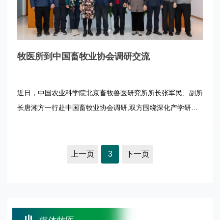
牧医所到中国畜牧业协会调研交流
近日，中国农业科学院北京畜牧兽医研究所所长张军民、副所
长唐湘方一行赴中国畜牧业协会调研,双方围绕深化产学研合
作，共探产业升级新路径进行深入交流。中国畜牧业协会秘书
长沙玉圣、常务副秘书长汪秀艳、总畜牧师宫桂芬、副秘书长
刘强德、副秘书长吕淑艳陪同调研并座谈。 沙玉圣对张军民
上一页
3
下一页
一行的到访表示欢迎，...