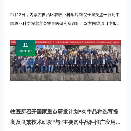
2月12日，内蒙古自治区农牧业科学院副院长崔茂盛一行到中
国农业科学院北京畜牧兽医研究所调研，双方围绕项目申报、
平台建设、人才共享等展开深入交流。牧医所所长张军民主持
座谈会。副所长李俊雅出席活动。 双方一致认为，长期以
11
来，双方在科技创新、成果转化以及人才培养等多个层面保持
2026.02
着紧密且富有成效的合...
牧医所召开国家重点研发计划“肉牛品种选育提
高及良繁技术研发”与“主要肉牛品种推广应用关