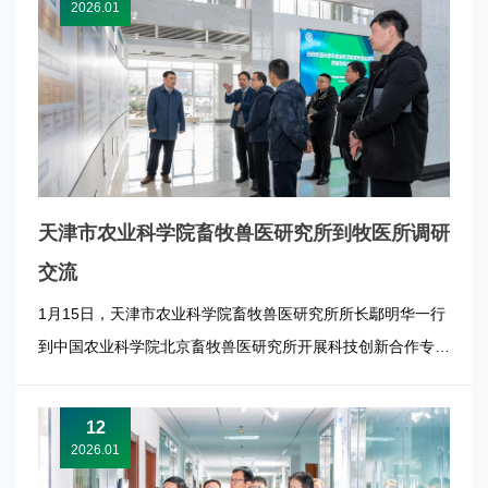
会上，孙吴县介绍了当地以安格斯牛为主导的肉牛产业基础及
2026.01
科技合作需求，希...
天津市农业科学院畜牧兽医研究所到牧医所调研
交流
1月15日，天津市农业科学院畜牧兽医研究所所长鄢明华一行
到中国农业科学院北京畜牧兽医研究所开展科技创新合作专题
交流。牧医所所长张军民陪同调研并主持座谈会。 张军民对
鄢明华一行的到访表示热烈欢迎，并高度肯定双方长期以来的
12
良好合作基础。他强调，面对国家推进农业现代化和实现科技
2026.01
自立自强的新使命，...