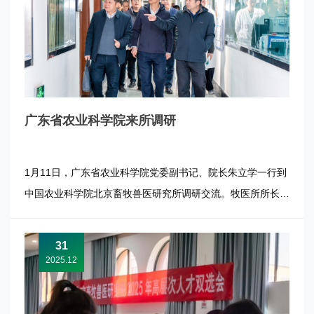
广东省农业科学院来所调研
1月11日，广东省农业科学院党委副书记、院长朱立学一行到
中国农业科学院北京畜牧兽医研究所调研交流。牧医所所长张
军民、副所长唐湘方陪同调研并参加交流。 朱立学一行参观
了牧医所数字展厅、中心实验室，详细了解研究所在科技创
31
新、平台建设、成果转化等方面的工作进展与成效。 张军民
2025.12
对朱立学一行表示...