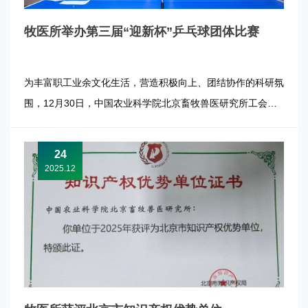
牧医所举办第三届“迎新杯”乒乓球团体比赛
为丰富职工业余文化生活，营造积极向上、团结协作的科研氛
围，12月30日，中国农业科学院北京畜牧兽医研究所工会举
办第三届“迎新杯”乒乓球团体比赛。牧医所所长张军民、党委
书记张明富为比赛开球，与全所职工同场竞技，共迎新年。
24
本次比赛采用团体赛制，全所干部职工热情高涨，踊跃参赛。
2025.12
由所领导、行政干...