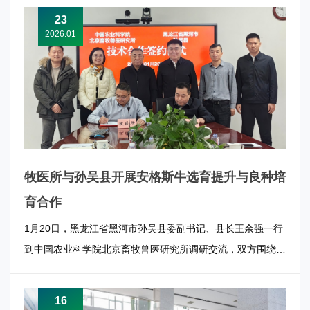
座谈。 汪明君一行参观了牧医所中心实验室、牛遗传育种创
23
新团队、鸡遗传育种创新团队、水禽育种与营养创新团队以及
2026.01
优质功能畜产品创新...
牧医所与孙吴县开展安格斯牛选育提升与良种培
育合作
1月20日，黑龙江省黑河市孙吴县委副书记、县长王余强一行
到中国农业科学院北京畜牧兽医研究所调研交流，双方围绕安
格斯牛持续选育与良种培育开展座谈，并签署《安格斯牛选育
提升与良种培育合作协议》。牧医所副所长李俊雅出席活动。
16