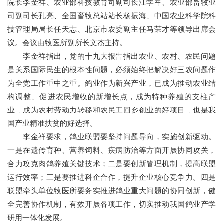
院长李金祥、农业部科技教育司副司长汪学军、农业部畜牧业
党群工作
司副司长孔亮、全国畜牧总站站长杨振海、中国农业科学院科
技管理局局长任天志、北京市农委副主任马荣才等领导出席会
议。会议由牧医所副所长文杰主持。
李金祥指出，党的十九大报告指出农业、农村、农民问题
是关系国际民生的根本性问题，必须始终把解决好三农问题作
为全党工作重中之重。鸽业作为新兴产业，已成为推动农业结
构调整、促进农民增收的新增长点，成为特种养殖的支柱产
业，成为农村劳动力转移和农民工回乡创业的好项目，也是我
国产业精准扶贫的好选择。
李金祥要求，鸽业联盟要坚持问题导向，实施创新驱动。
一是在遗传育种、营养饲料、疾病防治等方面开展协同攻关，
合力攻克肉鸽养殖关键技术；二是要创新管理机制，提高联盟
运行效率；三是要推进科企合作，提升企业核心竞争力。四是
联盟牵头单位牧医所要务实推进鸽业重大问题的协同创新，健
全完善协作机制，有效开展各项工作，切实推动我国鸽业产学
研用一体化发展。