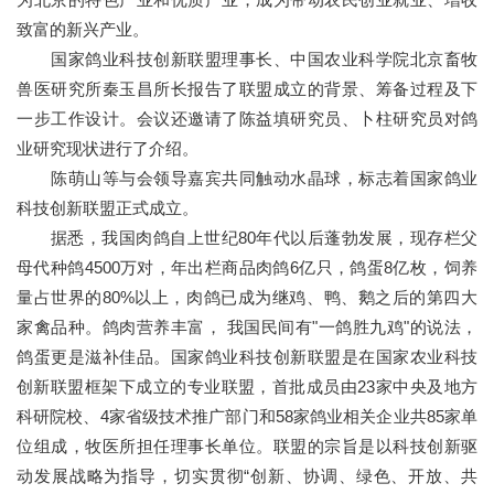
致富的新兴产业。
国家鸽业科技创新联盟理事长、中国农业科学院北京畜牧
兽医研究所秦玉昌所长报告了联盟成立的背景、筹备过程及下
一步工作设计。会议还邀请了陈益填研究员、卜柱研究员对鸽
业研究现状进行了介绍。
陈萌山等与会领导嘉宾共同触动水晶球，标志着国家鸽业
科技创新联盟正式成立。
据悉，我国肉鸽自上世纪80年代以后蓬勃发展，现存栏父
母代种鸽4500万对，年出栏商品肉鸽6亿只，鸽蛋8亿枚，饲养
量占世界的80%以上，肉鸽已成为继鸡、鸭、鹅之后的第四大
家禽品种。鸽肉营养丰富， 我国民间有"一鸽胜九鸡"的说法，
鸽蛋更是滋补佳品。国家鸽业科技创新联盟是在国家农业科技
创新联盟框架下成立的专业联盟，首批成员由23家中央及地方
科研院校、4家省级技术推广部门和58家鸽业相关企业共85家单
位组成，牧医所担任理事长单位。联盟的宗旨是以科技创新驱
动发展战略为指导，切实贯彻“创新、协调、绿色、开放、共