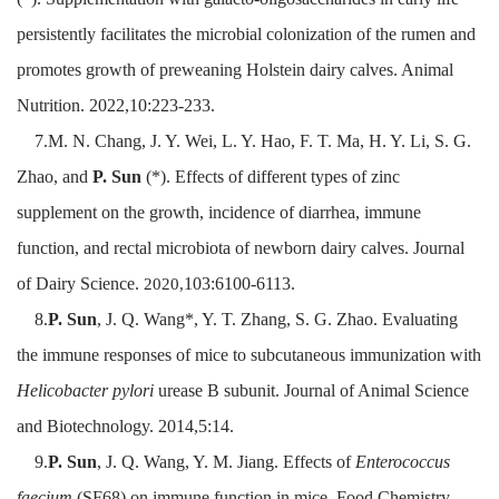
persistently facilitates the microbial colonization of the rumen and
promotes growth of preweaning Holstein dairy calves. Animal
Nutrition. 2022,10:223-233.
7.M. N. Chang, J. Y. Wei, L. Y. Hao, F. T. Ma, H. Y. Li, S. G.
Zhao, and
P. Sun
(*). Effects of different types of zinc
supplement on the growth, incidence of diarrhea, immune
function, and rectal microbiota of newborn dairy calves. Journal
of Dairy Science.
103:6100-6113.
2020,
8.
P. Sun
, J. Q. Wang*, Y. T. Zhang, S. G. Zhao. Evaluating
the immune responses of mice to subcutaneous immunization with
Helicobacter pylori
urease B subunit. Journal of Animal Science
and Biotechnology. 2014,5:14.
9.
P. Sun
, J. Q. Wang, Y. M. Jiang. Effects of
Enterococcus
faecium
(SF68) on immune function in mice. Food Chemistry.