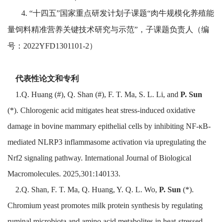
4. “十四五”国家重点研发计划子课题“肉牛规模化养殖能
量饲料精准营养关键技术研究与示范”，子课题负责人（编
号：2022YFD1301101-2）
代表性论文和专利
1.Q. Huang (#), Q. Shan (#), F. T. Ma, S. L. Li, and
P. Sun
(*). Chlorogenic acid mitigates heat stress-induced oxidative
damage in bovine mammary epithelial cells by inhibiting NF-κB-
mediated NLRP3 inflammasome activation via upregulating the
Nrf2 signaling pathway.
International Journal of Biological
Macromolecules. 2025,301:140133.
2.Q. Shan, F. T. Ma, Q. Huang, Y. Q. L. Wo,
P. Sun
(*).
Chromium yeast promotes milk protein synthesis by regulating
ruminal microbiota and amino acid metabolites in heat-stressed