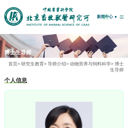
English
中国农业科学院
OA系统
邮箱
图书馆
新闻中心
首页
博士生导师
牧医概况
首页
>
研究生教育
>
导师介绍
>
动物营养与饲料科学
>
博士
学科团队
生导师
人才队伍
个人信息
科研平台
科技服务
期刊联盟
研究生教育