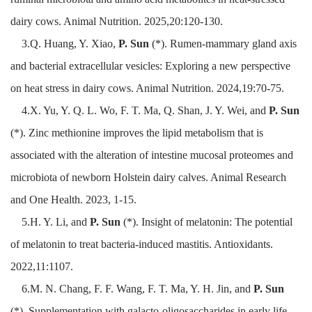
dairy cows. Animal Nutrition. 2025,20:120-130.
3.Q. Huang,
Y. Xiao,
P. Sun
(*). Rumen-mammary gland axis
and bacterial extracellular vesicles: Exploring a new perspective
on heat stress in dairy cows. Animal Nutrition. 2024,19:70-75.
4.X. Yu, Y. Q. L. Wo, F. T. Ma, Q. Shan, J. Y. Wei, and
P. Sun
(*). Zinc methionine improves the lipid metabolism that is
associated with the alteration of intestine mucosal proteomes and
microbiota of newborn Holstein dairy calves. Animal Research
and One Health. 2023, 1-15.
5.H. Y. Li, and
P. Sun
(*). Insight of melatonin: The potential
of melatonin to treat bacteria-induced mastitis. Antioxidants.
2022,11:1107.
6.M. N. Chang, F. F. Wang, F. T. Ma, Y. H. Jin, and
P. Sun
(*). Supplementation with galacto-oligosaccharides in early life