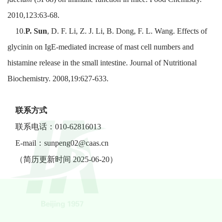
2010,123:63-68.
10.
P. Sun
, D. F. Li, Z. J. Li, B. Dong, F. L. Wang. Effects of
glycinin on IgE-mediated increase of mast cell numbers and
histamine release in the small intestine. Journal of Nutritional
Biochemistry. 2008,19:627-633.
联系方式
联系电话：010-62816013
E-mail：sunpeng02@caas.cn
（简历更新时间 2025-06-20）