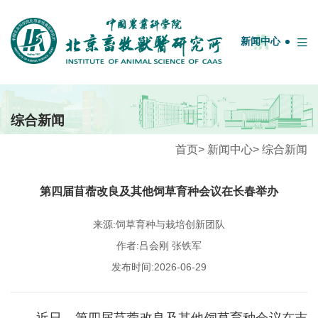
English
中国农业科学院
OA系统
邮箱
图书馆
新闻中心
首页
综合新闻
牧医概况
首页
>
新闻中心
>
综合新闻
学科团队
第四届苜蓿改良及其他饲草育种会议在长春举办
人才队伍
科研平台
来源:饲草育种与栽培创新团队
作者:吕会刚 张铁军
科技服务
发布时间:2026-06-29
期刊联盟
研究生教育
近日，第四届苜蓿改良及其他饲草育种会议在吉