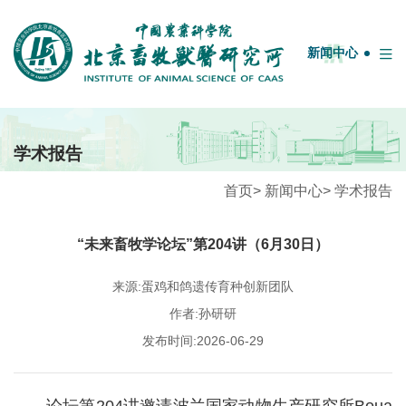
English
中国农业科学院
OA系统
邮箱
图书馆
新闻中心
首页
学术报告
牧医概况
首页
>
新闻中心
>
学术报告
学科团队
“未来畜牧学论坛”第204讲（6月30日）
人才队伍
科研平台
来源:蛋鸡和鸽遗传育种创新团队
作者:孙研研
科技服务
发布时间:2026-06-29
期刊联盟
研究生教育
论坛第204讲邀请波兰国家动物生产研究所Boua