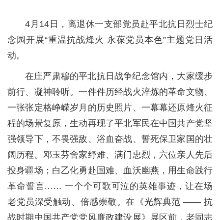
党群工作
4月14日，离退休一支部党员赴平北抗日烈士纪
念园开展“重温抗战烽火 永葆党员本色”主题党日活
动。
在庄严肃穆的平北抗日战争纪念馆内，大家缓步
前行、凝神聆听。一件件历经战火淬炼的革命文物、
一张张定格峥嵘岁月的历史照片、一幕幕还原烽火征
程的场景复原，生动再现了平北军民在中国共产党坚
强领导下，不畏强敌、浴血奋战、誓死保卫家国的壮
阔历程。邓玉芬舍家纾难、满门忠烈，六位亲人先后
投身疆场；白乙化勇赴国难、血沃幽燕，用生命践行
革命誓言…… 一个个可歌可泣的英雄事迹，让在场
老党员深受触动、倍感崇敬。在《光辉典范 —— 抗
战时期中国共产党党风廉政建设展》展区前，老同志