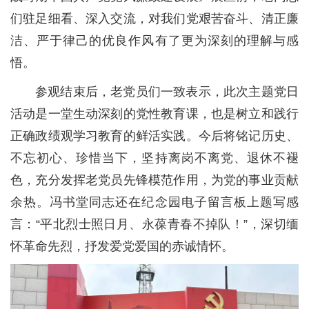
们驻足细看、深入交流，对我们党艰苦奋斗、清正廉
洁、严于律己的优良作风有了更为深刻的理解与感
悟。
参观结束后，老党员们一致表示，此次主题党日
活动是一堂生动深刻的党性教育课，也是树立和践行
正确政绩观学习教育的鲜活实践。今后将铭记历史、
不忘初心、珍惜当下，坚持离岗不离党、退休不褪
色，充分发挥老党员先锋模范作用，为党的事业贡献
余热。冯书堂同志还在纪念园电子留言板上题写感
言：“平北烈士照日月、永葆青春不掉队！”，深切缅
怀革命先烈，抒发爱党爱国的赤诚情怀。