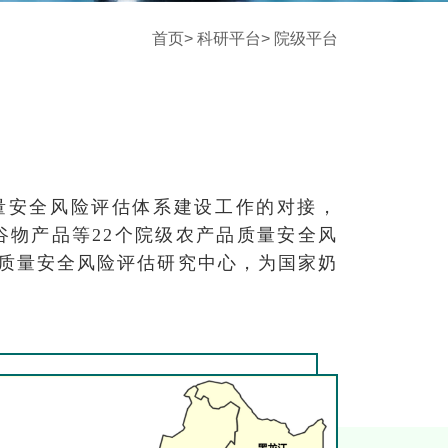
首页
>
科研平台
>
院级平台
量安全风险评估体系建设工作的对接，
谷物产品等22个院级农产品质量安全风
质量安全风险评估研究中心
，为国家奶