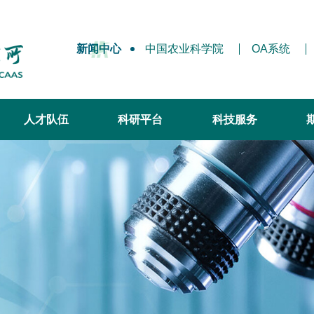
新闻中心
中国农业科学院
OA系统
中国农业科学院
人才队伍
科研平台
科技服务
人才队伍
科研平台
科技服务
正高级职称
国家级平台
新品种
究室
副高级职称
省部级平台
新技术
室
博士后
院级平台
新产品
国际平台